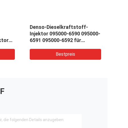
Denso-Dieselkraftstoff-
Schi
Injektor 095000-6590 095000-
Kraf
ktoren
6591 095000-6592 für
4HK1
VH23670E0010
0950
9760
Bestpreis
F