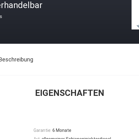
erhandelbar
is
Beschreibung
EIGENSCHAFTEN
Garantie:
6 Monate
Art:
allgemeiner Schieneninjektordiesel