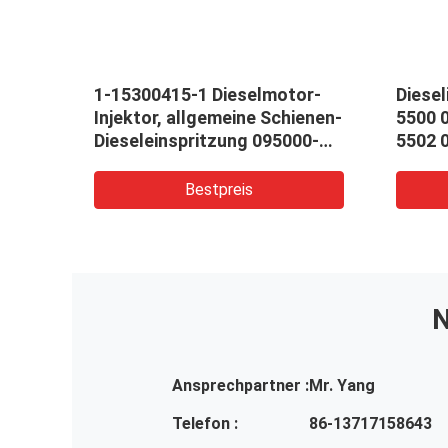
1-15300415-1 Dieselmotor-
Diesel
000-
Injektor, allgemeine Schienen-
5500 
Dieseleinspritzung 095000-
5502 
0760 095000-0761
5504
Bestpreis
N
Ansprechpartner :
Mr. Yang
Telefon :
86-13717158643