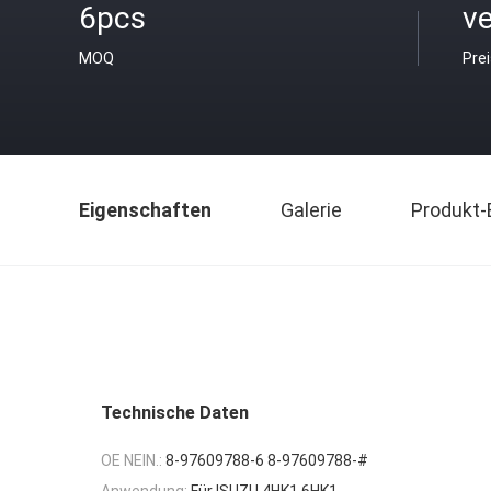
6pcs
v
MOQ
Pre
Eigenschaften
Galerie
Produkt-
Technische Daten
OE NEIN.:
8-97609788-6 8-97609788-#
Anwendung:
Für ISUZU 4HK1 6HK1