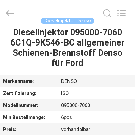
Hardware
Auto
Parts
Co.,
Ltd..
Dieselinjektor Denso
All
Rights
Dieselinjektor 095000-7060
ZU
Reserved.
6C1Q-9K546-BC allgemeiner
HAUSE
Schienen-Brennstoff Denso
PRODUKTE
für Ford
VIDEOS
Markenname:
DENSO
Zertifizierung:
ISO
ÜBER
Modellnummer:
095000-7060
UNS
Min Bestellmenge:
6pcs
WERKSBESICHTIGUNG
Preis:
verhandelbar