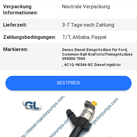
Verpackung
Neutrale Verpackung
QUALITÄTSKONTROLLE
Informationen:
Lieferzeit:
3-7 Tage nach Zahlung
BITTE
Zahlungsbedingungen:
T/T, Alibaba, Paypal
UM
Markieren:
,
Denso Diesel-Einspritzdüse für Ford
EIN
Common-Rail-Kraftstoffeinspritzdüse
095000-7060
ANGEBOT
,
6C1Q-9K546-BC Diesel-Injektor
SITEMAP
BESTPREIS
DATENSCHUTZRICHTLINIE