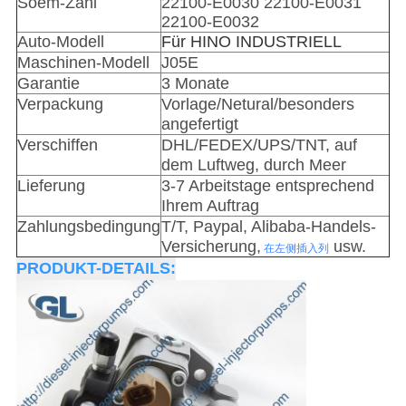
Soem-Zahl
22100-E0030 22100-E0031
22100-E0032
Auto-Modell
Für HINO INDUSTRIELL
Maschinen-Modell
J05E
Garantie
3 Monate
Verpackung
Vorlage/Netural/besonders
angefertigt
Verschiffen
DHL/FEDEX/UPS/TNT, auf
dem Luftweg, durch Meer
Lieferung
3-7 Arbeitstage entsprechend
Ihrem Auftrag
Zahlungsbedingung
T/T, Paypal, Alibaba-Handels-
Versicherung,
usw.
在左侧插入列
PRODUKT-DETAILS: