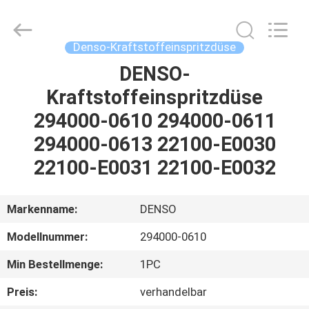
Hardware
Auto
Parts
Co.,
Ltd..
Denso-Kraftstoffeinspritzdüse
All
Rights
DENSO-
ZU
Reserved.
Kraftstoffeinspritzdüse
HAUSE
294000-0610 294000-0611
PRODUKTE
294000-0613 22100-E0030
22100-E0031 22100-E0032
VIDEOS
Markenname:
DENSO
ÜBER
Modellnummer:
294000-0610
UNS
Min Bestellmenge:
1PC
WERKSBESICHTIGUNG
Preis:
verhandelbar