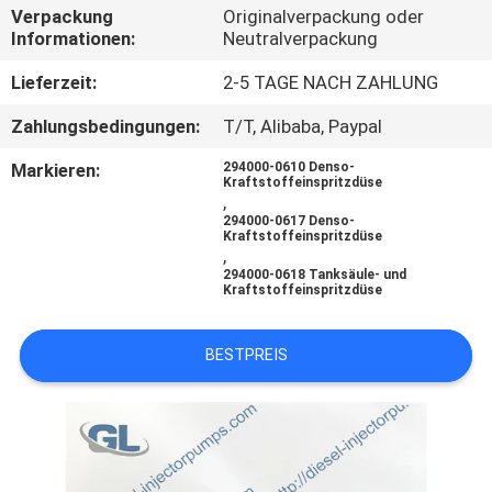
Verpackung
Originalverpackung oder
Informationen:
Neutralverpackung
QUALITÄTSKONTROLLE
Lieferzeit:
2-5 TAGE NACH ZAHLUNG
BITTE
Zahlungsbedingungen:
T/T, Alibaba, Paypal
UM
Markieren:
294000-0610 Denso-
Kraftstoffeinspritzdüse
EIN
,
294000-0617 Denso-
ANGEBOT
Kraftstoffeinspritzdüse
,
294000-0618 Tanksäule- und
Kraftstoffeinspritzdüse
SITEMAP
BESTPREIS
DATENSCHUTZRICHTLINIE