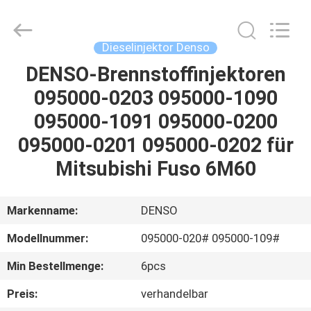
Hardware
Auto
Parts
Co.,
Ltd..
Dieselinjektor Denso
All
Rights
DENSO-Brennstoffinjektoren
ZU
Reserved.
095000-0203 095000-1090
HAUSE
095000-1091 095000-0200
PRODUKTE
095000-0201 095000-0202 für
Mitsubishi Fuso 6M60
VIDEOS
Markenname:
DENSO
ÜBER
Modellnummer:
095000-020# 095000-109#
UNS
Min Bestellmenge:
6pcs
WERKSBESICHTIGUNG
Preis:
verhandelbar