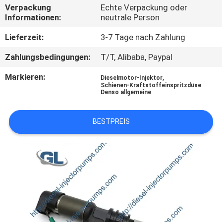
Verpackung
Echte Verpackung oder
Informationen:
neutrale Person
QUALITÄTSKONTROLLE
Lieferzeit:
3-7 Tage nach Zahlung
BITTE
Zahlungsbedingungen:
T/T, Alibaba, Paypal
UM
Markieren:
,
Dieselmotor-Injektor
EIN
Schienen-Kraftstoffeinspritzdüse
Denso allgemeine
ANGEBOT
BESTPREIS
SITEMAP
DATENSCHUTZRICHTLINIE