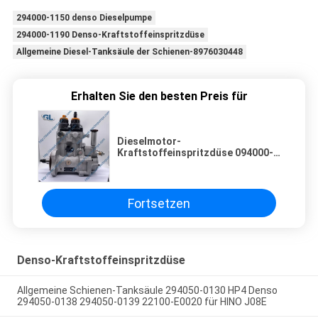
294000-1150 denso Dieselpumpe
294000-1190 Denso-Kraftstoffeinspritzdüse
Allgemeine Diesel-Tanksäule der Schienen-8976030448
Erhalten Sie den besten Preis für
Dieselmotor-
Kraftstoffeinspritzdüse 094000-
0770 ISUZUS 6WG1 8-98167763-0
Fortsetzen
Denso-Kraftstoffeinspritzdüse
Allgemeine Schienen-Tanksäule 294050-0130 HP4 Denso
294050-0138 294050-0139 22100-E0020 für HINO J08E