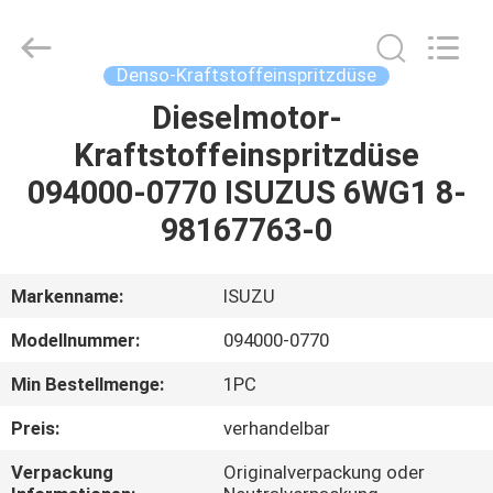
Hardware
Auto
Parts
Co.,
Ltd..
Denso-Kraftstoffeinspritzdüse
All
Rights
Dieselmotor-
ZU
Reserved.
Kraftstoffeinspritzdüse
HAUSE
094000-0770 ISUZUS 6WG1 8-
PRODUKTE
98167763-0
VIDEOS
Markenname:
ISUZU
Modellnummer:
094000-0770
ÜBER
Min Bestellmenge:
1PC
UNS
Preis:
verhandelbar
WERKSBESICHTIGUNG
Verpackung
Originalverpackung oder