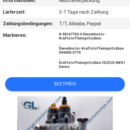
Informationen:
Neutralverpackung
QUALITÄTSKONTROLLE
Lieferzeit:
3-7 Tage nach Zahlung
Zahlungsbedingungen:
T/T, Alibaba, Paypal
BITTE
Markieren:
8-98167763-0 Dieselmotor-
Kraftstoffeinspritzdüse
UM
,
Dieselmotor-Kraftstoffeinspritzdüse
EIN
094000-0770
,
ANGEBOT
Kraftstoffeinspritzdüse ISUZUS 6WG1
Denso
SITEMAP
BESTPREIS
DATENSCHUTZRICHTLINIE