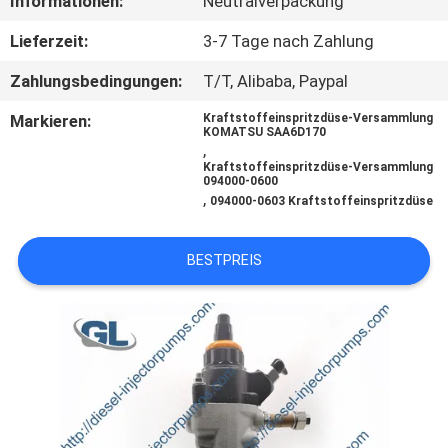
Informationen:
Neutralverpackung
QUALITÄTSKONTROLLE
Lieferzeit:
3-7 Tage nach Zahlung
Zahlungsbedingungen:
T/T, Alibaba, Paypal
BITTE
Markieren:
Kraftstoffeinspritzdüse-Versammlung
KOMATSU SAA6D170
UM
,
Kraftstoffeinspritzdüse-Versammlung
EIN
094000-0600
,
094000-0603 Kraftstoffeinspritzdüse
ANGEBOT
BESTPREIS
SITEMAP
DATENSCHUTZRICHTLINIE