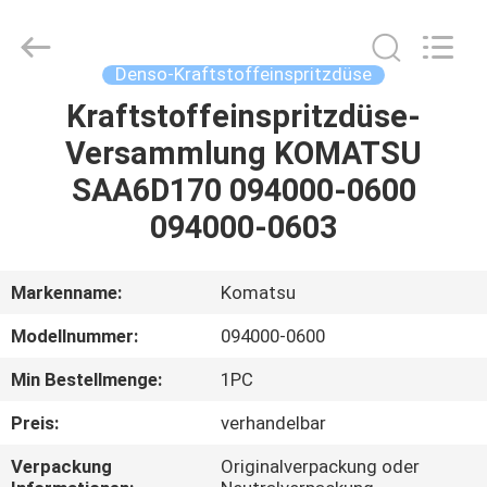
Hardware
Auto
Parts
Co.,
Ltd..
Denso-Kraftstoffeinspritzdüse
All
Rights
Kraftstoffeinspritzdüse-
ZU
Reserved.
Versammlung KOMATSU
HAUSE
SAA6D170 094000-0600
PRODUKTE
094000-0603
VIDEOS
Markenname:
Komatsu
Modellnummer:
094000-0600
ÜBER
Min Bestellmenge:
1PC
UNS
Preis:
verhandelbar
WERKSBESICHTIGUNG
Verpackung
Originalverpackung oder