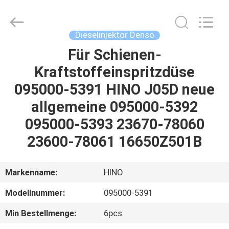
Hardware
Auto
Parts
Co.,
Ltd..
Dieselinjektor Denso
All
Rights
Für Schienen-
ZU
Reserved.
Kraftstoffeinspritzdüse
HAUSE
095000-5391 HINO J05D neue
PRODUKTE
allgemeine 095000-5392
095000-5393 23670-78060
VIDEOS
23600-78061 16650Z501B
ÜBER
Markenname:
HINO
UNS
Modellnummer:
095000-5391
Min Bestellmenge:
6pcs
WERKSBESICHTIGUNG