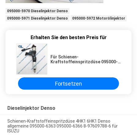
095000-5970 Dieselinjektor Denso
095000-5971 Dieselinjektor Denso
095000-5972 Motorölinjektor
Erhalten Sie den besten Preis für
Für Schienen-
Kraftstoffeinspritzdüse 095000-
5391 HINO J05D neue allgemeine
095000-5392 095000-5393 23670-
78060 23600-78061 16650Z501B
Fortsetzen
Dieselinjektor Denso
Schienen-Kraftstoffeinspritzdüse 4HK1 6HK1 Denso
allgemeine 095000-6363 095000-6366 8-97609788-6 für
ISUZU