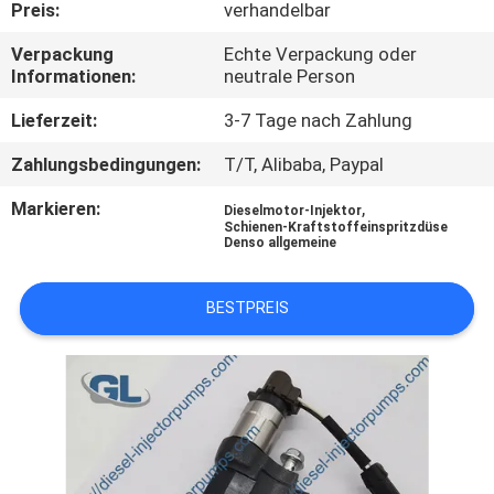
Preis:
verhandelbar
QUALITÄTSKONTROLLE
Verpackung
Echte Verpackung oder
Informationen:
neutrale Person
BITTE
Lieferzeit:
3-7 Tage nach Zahlung
UM
Zahlungsbedingungen:
T/T, Alibaba, Paypal
EIN
Markieren:
,
Dieselmotor-Injektor
ANGEBOT
Schienen-Kraftstoffeinspritzdüse
Denso allgemeine
SITEMAP
BESTPREIS
DATENSCHUTZRICHTLINIE