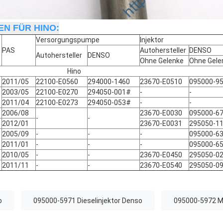
N FÜR HINO:
Versorgungspumpe
Injektor
PAS
Autohersteller
DENSO
Autohersteller
DENSO
Ohne Gelenke
Ohne Gele
Hino
2011/05
22100-E0560
294000-1460
23670-E0510
095000-9
2003/05
22100-E0270
294050-001#
-
-
2011/04
22100-E0273
294050-053#
-
-
2006/08
23670-E0030
095000-6
-
-
2012/01
23670-E0031
295050-1
2005/09
-
-
-
095000-6
2011/01
-
-
-
095000-6
2010/05
-
-
23670-E0450
295050-0
2011/11
-
-
23670-E0540
295050-0
o
095000-5971 Dieselinjektor Denso
095000-5972 Mo