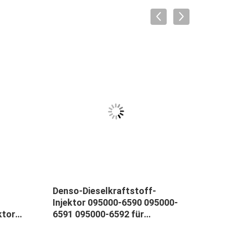
Denso-Dieselkraftstoff-
Schi
Injektor 095000-6590 095000-
Kraf
ktoren
6591 095000-6592 für
4HK1
VH23670E0010
0950