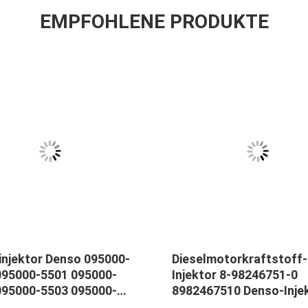
EMPFOHLENE PRODUKTE
injektor Denso 095000-
Dieselmotorkraftstoff-
095000-5501 095000-
Injektor 8-98246751-0
095000-5503 095000-
8982467510 Denso-Inje
295050-1910