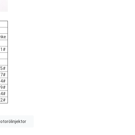
nke
51#
75#
17#
34#
59#
24#
92#
torölinjektor