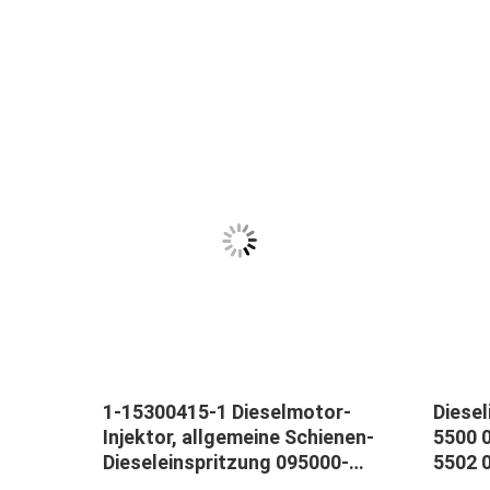
1-15300415-1 Dieselmotor-
Diesel
000-
Injektor, allgemeine Schienen-
5500 
Dieseleinspritzung 095000-
5502 
0760 095000-0761
5504