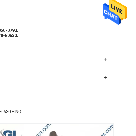
,
050-0790
,
70-E0530
E0530 HINO