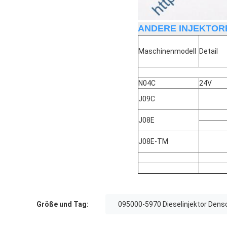
ANDERE INJEKTORE
Maschinenmodell
Detail
N04C
24V
J09C
J08E
J08E-TM
Größe und Tag:
095000-5970 Dieselinjektor Dens