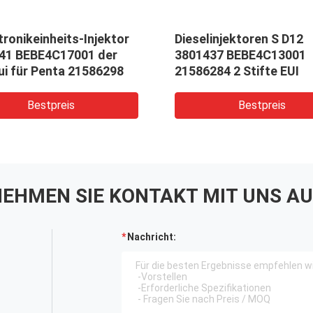
tronikeinheits-Injektor
Dieselinjektoren S D12
41 BEBE4C17001 der
3801437 BEBE4C13001
Stifteui für Penta 21586298
21586284 2 Stifte EUI
Bestpreis
Bestpreis
EHMEN SIE KONTAKT MIT UNS AU
Nachricht: