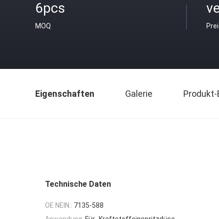
6pcs
v
MOQ
Pre
Eigenschaften
Galerie
Produkt-
Technische Daten
OE NEIN.:
7135-588
Anwendung:
Für -Kraftstoffeinspritzdüse