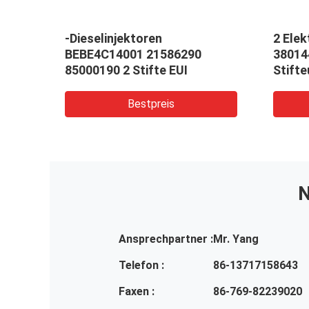
s-
-Dieselinjektoren
2 Elek
BEBE4C14001 21586290
38014
ifte
85000190 2 Stifte EUI
Bestpreis
N
Ansprechpartner :
Mr. Yang
Telefon :
86-13717158643
Faxen :
86-769-82239020