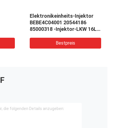
Elektronikeinheits-Injektor
Neue
BEBE4C04001 20544186
Re53
85000318 -Injektor-LKW 16L
Re53350
EUI
DEER
Bestpreis
F