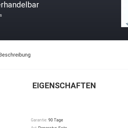
erhandelbar
is
Beschreibung
EIGENSCHAFTEN
Garantie:
90 Tage
Art:
Reparatur-Sets