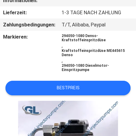
Informationen:
QUALITÄTSKONTROLLE
Lieferzeit:
1-3 TAGE NACH ZAHLUNG
Zahlungsbedingungen:
T/T, Alibaba, Paypal
BITTE
Markieren:
294050-1080 Denso-
Kraftstoffeinspritzdüse
UM
,
Kraftstoffeinspritzdüse ME445615
EIN
Denso
,
ANGEBOT
294050-1080 Dieselmotor-
Einspritzpumpe
SITEMAP
BESTPREIS
DATENSCHUTZRICHTLINIE