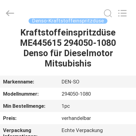
Hardware
Auto
Parts
Co.,
Ltd..
Denso-Kraftstoffeinspritzdüse
All
Rights
Kraftstoffeinspritzdüse
ZU
Reserved.
ME445615 294050-1080
HAUSE
Denso für Dieselmotor
PRODUKTE
Mitsubishis
VIDEOS
Markenname:
DEN-SO
Modellnummer:
294050-1080
ÜBER
Min Bestellmenge:
1pc
UNS
Preis:
verhandelbar
WERKSBESICHTIGUNG
Verpackung
Echte Verpackung