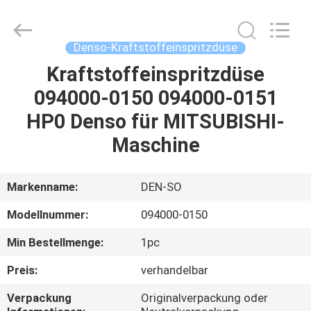
Hardware
Auto
Parts
Co.,
Ltd..
Denso-Kraftstoffeinspritzdüse
All
Rights
Kraftstoffeinspritzdüse
ZU
Reserved.
094000-0150 094000-0151
HAUSE
HP0 Denso für MITSUBISHI-
PRODUKTE
Maschine
VIDEOS
Markenname:
DEN-SO
Modellnummer:
094000-0150
ÜBER
Min Bestellmenge:
1pc
UNS
Preis:
verhandelbar
WERKSBESICHTIGUNG
Verpackung
Originalverpackung oder