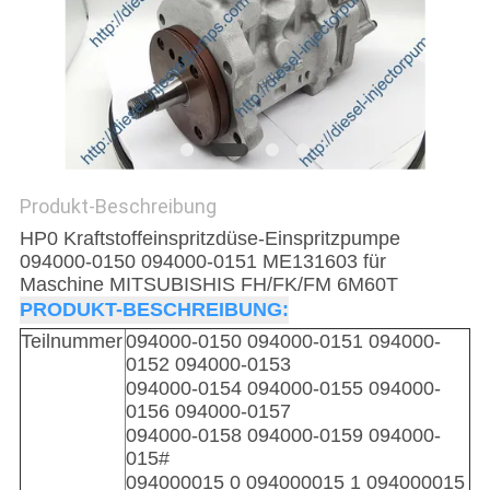
Produkt-Beschreibung
HP0 Kraftstoffeinspritzdüse-Einspritzpumpe
094000-0150 094000-0151 ME131603 für
Maschine MITSUBISHIS FH/FK/FM 6M60T
PRODUKT-BESCHREIBUNG:
Teilnummer
094000-0150 094000-0151
094000-
0152
094000-0153
094000-0154
094000-0155
094000-
0156
094000-0157
094000-0158
094000-0159
094000-
015#
094000015
0 094000015
1 094000015