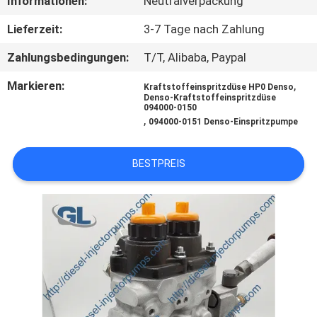
Informationen:
Neutralverpackung
QUALITÄTSKONTROLLE
Lieferzeit:
3-7 Tage nach Zahlung
Zahlungsbedingungen:
T/T, Alibaba, Paypal
BITTE
Markieren:
,
Kraftstoffeinspritzdüse HP0 Denso
UM
Denso-Kraftstoffeinspritzdüse
094000-0150
,
EIN
094000-0151 Denso-Einspritzpumpe
ANGEBOT
BESTPREIS
SITEMAP
DATENSCHUTZRICHTLINIE