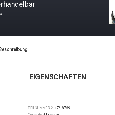
erhandelbar
is
Beschreibung
EIGENSCHAFTEN
TEILNUMMER 2:
476-8769
Garantie:
6 Monate