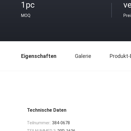
1pc
v
MOQ
Pre
Eigenschaften
Galerie
Produkt-
Technische Daten
Teilnummer.:
384-0678
TEILNUMMER 3:
20R-1636