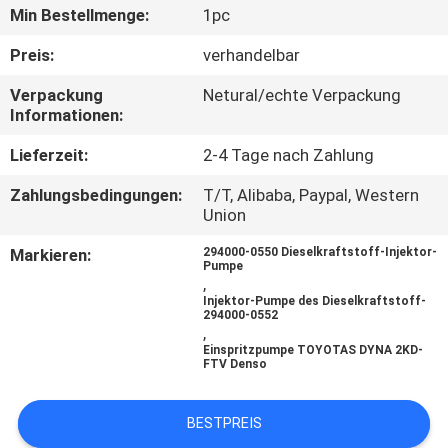
Min Bestellmenge:
1pc
QUALITÄTSKONTROLLE
Preis:
verhandelbar
Verpackung
Netural/echte Verpackung
BITTE
Informationen:
UM
Lieferzeit:
2-4 Tage nach Zahlung
EIN
Zahlungsbedingungen:
T/T, Alibaba, Paypal, Western
ANGEBOT
Union
Markieren:
294000-0550 Dieselkraftstoff-Injektor-
SITEMAP
Pumpe
,
Injektor-Pumpe des Dieselkraftstoff-
294000-0552
DATENSCHUTZRICHTLINIE
,
Einspritzpumpe TOYOTAS DYNA 2KD-
FTV Denso
BESTPREIS