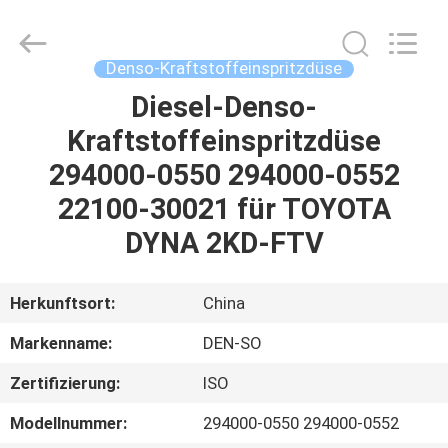
Hardware
Auto
Parts
Co.,
Ltd..
Denso-Kraftstoffeinspritzdüse
All
Rights
Diesel-Denso-
ZU
Reserved.
Kraftstoffeinspritzdüse
HAUSE
294000-0550 294000-0552
PRODUKTE
22100-30021 für TOYOTA
DYNA 2KD-FTV
VIDEOS
Herkunftsort:
China
ÜBER
Markenname:
DEN-SO
UNS
Zertifizierung:
ISO
WERKSBESICHTIGUNG
Modellnummer:
294000-0550 294000-0552