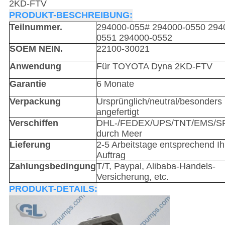
2KD-FTV
PRODUKT-BESCHREIBUNG:
Teilnummer.
294000-055#
294000-0550 294
0551 294000-0552
SOEM NEIN.
22100-30021
Anwendung
Für TOYOTA Dyna 2KD-FTV
Garantie
6 Monate
Verpackung
Ursprünglich/neutral/besonders
angefertigt
Verschiffen
DHL-/FEDEX/UPS/TNT/EMS/SF/
durch Meer
Lieferung
2-5 Arbeitstage entsprechend I
Auftrag
Zahlungsbedingung
T/T, Paypal, Alibaba-Handels-
Versicherung, etc.
PRODUKT-DETAILS: