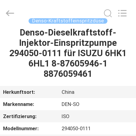
Hardware
Auto
Parts
Co.,
Ltd..
Denso-Kraftstoffeinspritzdüse
All
Rights
Denso-Dieselkraftstoff-
ZU
Reserved.
Injektor-Einspritzpumpe
HAUSE
294050-0111 für ISUZU 6HK1
PRODUKTE
6HL1 8-87605946-1
8876059461
VIDEOS
Herkunftsort:
China
ÜBER
Markenname:
DEN-SO
UNS
Zertifizierung:
ISO
WERKSBESICHTIGUNG
Modellnummer:
294050-0111