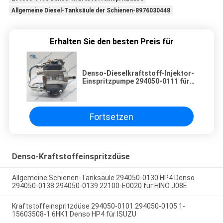
Allgemeine Diesel-Tanksäule der Schienen-8976030448
Erhalten Sie den besten Preis für
Denso-Dieselkraftstoff-Injektor-
Einspritzpumpe 294050-0111 für
ISUZU 6HK1 6HL1 8-87605946-1
8876059461
Fortsetzen
Denso-Kraftstoffeinspritzdüse
Allgemeine Schienen-Tanksäule 294050-0130 HP4 Denso
294050-0138 294050-0139 22100-E0020 für HINO J08E
Kraftstoffeinspritzdüse 294050-0101 294050-0105 1-
15603508-1 6HK1 Denso HP4 für ISUZU