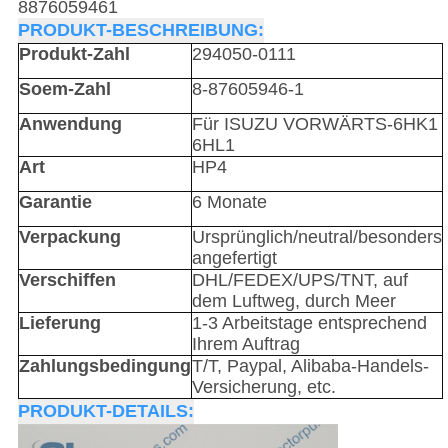
8876059461
PRODUKT-BESCHREIBUNG:
Produkt-Zahl
294050-0111
Soem-Zahl
8-87605946-1
Anwendung
Für ISUZU VORWÄRTS-6HK1
6HL1
Art
HP4
Garantie
6 Monate
Verpackung
Ursprünglich/neutral/besonders
angefertigt
Verschiffen
DHL/FEDEX/UPS/TNT, auf
dem Luftweg, durch Meer
Lieferung
1-3 Arbeitstage entsprechend
Ihrem Auftrag
Zahlungsbedingung
T/T, Paypal, Alibaba-Handels-
Versicherung, etc.
PRODUKT-DETAILS: