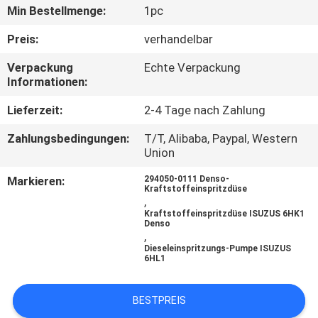
Min Bestellmenge:
1pc
QUALITÄTSKONTROLLE
Preis:
verhandelbar
Verpackung
Echte Verpackung
BITTE
Informationen:
UM
Lieferzeit:
2-4 Tage nach Zahlung
EIN
Zahlungsbedingungen:
T/T, Alibaba, Paypal, Western
ANGEBOT
Union
Markieren:
294050-0111 Denso-
SITEMAP
Kraftstoffeinspritzdüse
,
Kraftstoffeinspritzdüse ISUZUS 6HK1
Denso
DATENSCHUTZRICHTLINIE
,
Dieseleinspritzungs-Pumpe ISUZUS
6HL1
BESTPREIS